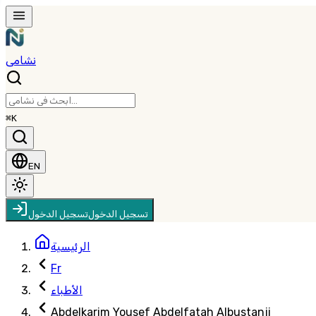
نشامى
⌘K
EN
تسجيل الدخول
تسجيل الدخول
الرئيسية
Fr
الأطباء
Abdelkarim Yousef Abdelfatah Albustanji