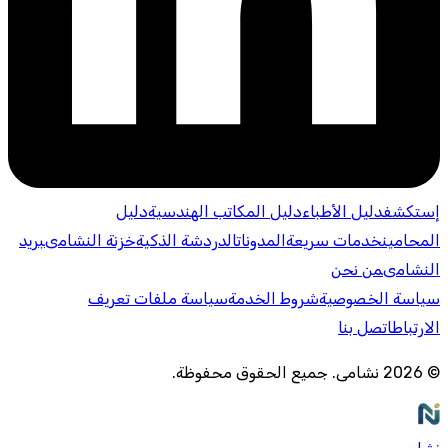
إستكشف
دليل الأطباء
دليل المكاتب الهندسية
دليل
المحامين
خدمات سريعة
المدونات
الدردشة الذكية
خزنة النشامى
بريد
النشامى
من نحن
سياسة الخصوصية
شروط الخدمة
سياسة ملفات تعريف
الارتباط
اتصل بنا
©
2026
نشامى
.
جميع الحقوق محفوظة
.