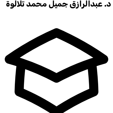
د.
عبدالرازق جميل محمد تلالوة