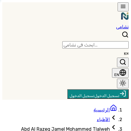
نشامى
⌘K
EN
تسجيل الدخول
تسجيل الدخول
الرئيسية
الأطباء
Abd Al Razeq Jamel Mohammed Tlalweh