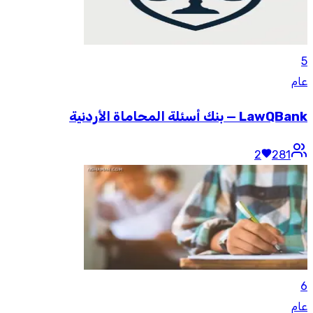
5
عام
LawQBank — بنك أسئلة المحاماة الأردنية
2
281
6
عام