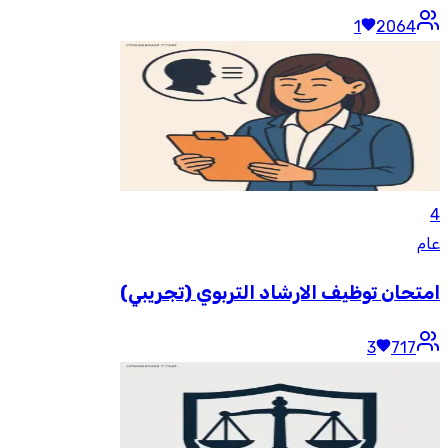
1
2064
4
عام
امتحان توظيف الارشاد التربوي (تجريبي)
3
717