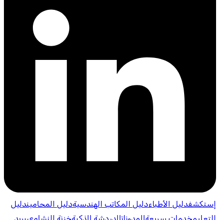
إستكشف
دليل الأطباء
دليل المكاتب الهندسية
دليل المحامين
دليل
التعليم
خدمات سريعة
المدونات
الدردشة الذكية
خزنة النشامى
بريد