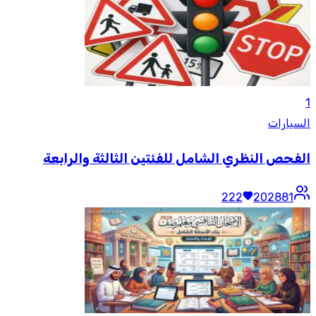
1
السيارات
الفحص النظري الشامل للفئتين الثالثة والرابعة
222
202881