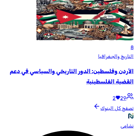
8
التاريخ والجغرافيا
الأردن وفلسطين: الدور التاريخي والسياسي في دعم
القضية الفلسطينية
2
29
تصفح كل البنوك
نشامى