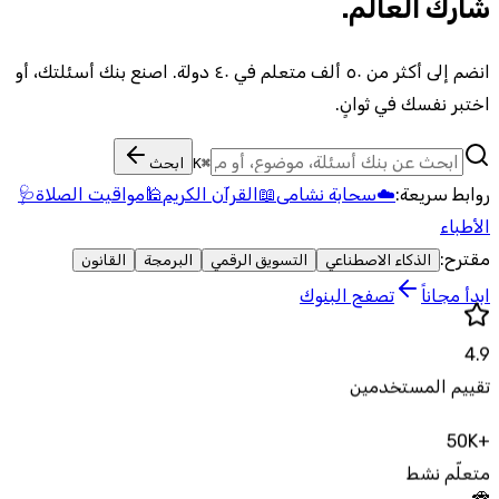
شارك العالم
.
انضم إلى أكثر من ٥٠ ألف متعلم في ٤٠ دولة. اصنع بنك أسئلتك، أو
اختبر نفسك في ثوانٍ.
⌘K
ابحث
روابط سريعة:
☁️
سحابة نشامى
📖
القرآن الكريم
🕌
مواقيت الصلاة
🩺
الأطباء
مقترح:
الذكاء الاصطناعي
التسويق الرقمي
البرمجة
القانون
ابدأ مجاناً
تصفح البنوك
4.9
تقييم المستخدمين
+50K
متعلّم نشط
🚗