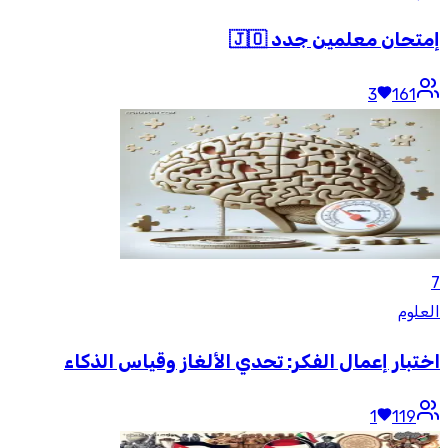
إمتحان معلمين جدد 🇯🇴
3
161
7
العلوم
اختبار إعمال الفكر: تحدي الألغاز وقياس الذكاء
1
119