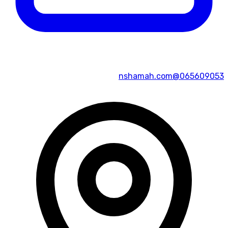
065609053@nshamah.com