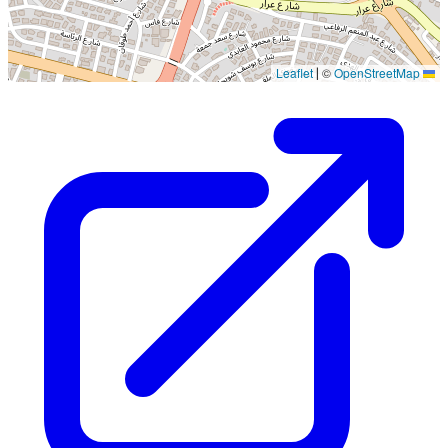
©
OpenStreetMap
Leaflet
|