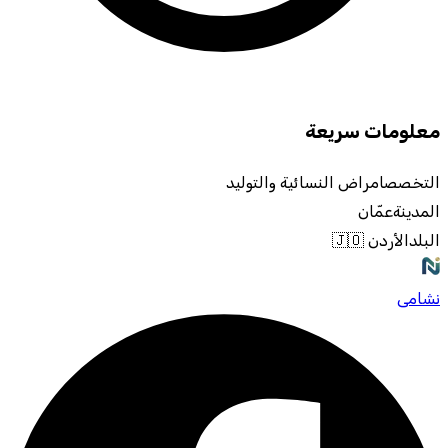
معلومات سريعة
التخصص
امراض النسائية والتوليد
المدينة
عمّان
البلد
الأردن 🇯🇴
نشامى