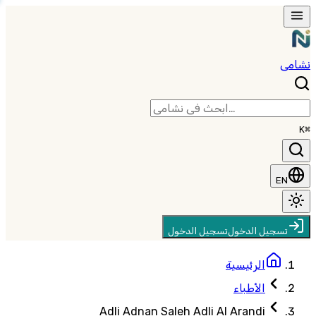
نشامى
⌘K
EN
تسجيل الدخول
تسجيل الدخول
الرئيسية
الأطباء
Adli Adnan Saleh Adli Al Arandi