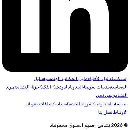
إستكشف
دليل الأطباء
دليل المكاتب الهندسية
دليل
المحامين
خدمات سريعة
المدونات
الدردشة الذكية
خزنة النشامى
بريد
النشامى
من نحن
سياسة الخصوصية
شروط الخدمة
سياسة ملفات تعريف
الارتباط
اتصل بنا
©
2026
نشامى
.
جميع الحقوق محفوظة
.