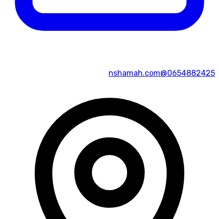
0654882425@nshamah.com