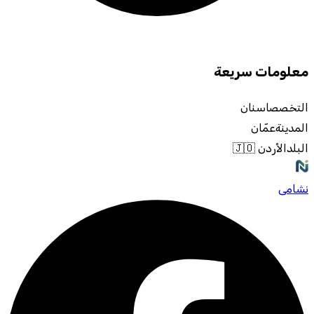
معلومات سريعة
التخصص
اسنان
المدينة
عمّان
البلد
الأردن 🇯🇴
نشامى