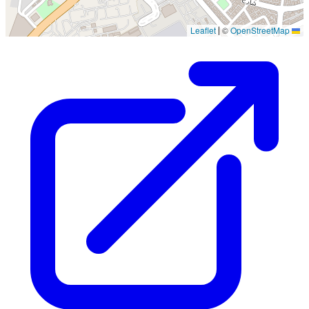
©
OpenStreetMap
Leaflet
|